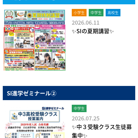
小学生
中学生
高校生
2026.06.11
✨SIの夏期講習✨
SI進学ゼミナール②
中学生
2026.07.25
✨中３受験クラス生徒募
集中✨