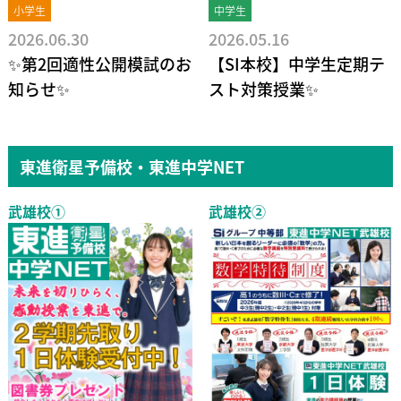
小学生
中学生
2026.06.30
2026.05.16
✨第2回適性公開模試のお
【SI本校】中学生定期テ
知らせ✨
スト対策授業✨
東進衛星予備校・東進中学NET
武雄校①
武雄校②