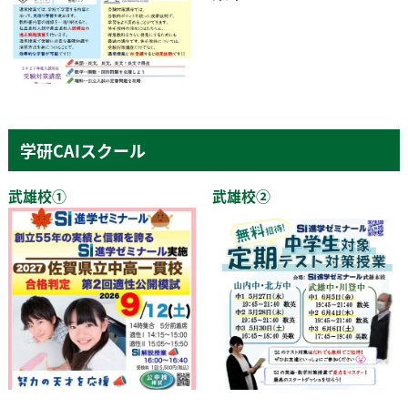
学研CAIスクール
武雄校①
武雄校②