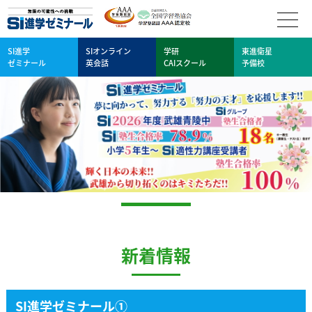
SI進学
SIオンライン
学研
東進衛星
ゼミナール
英会話
CAIスクール
予備校
新着情報
SI進学ゼミナール①