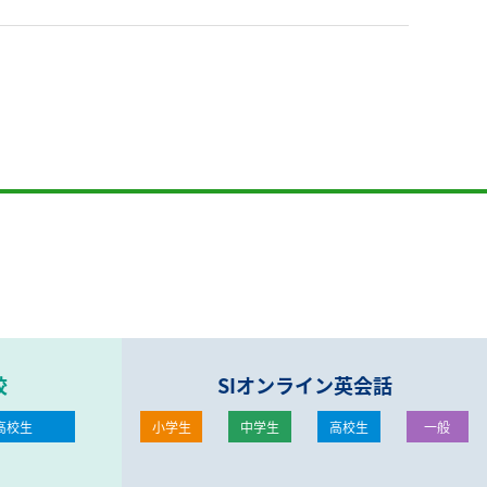
校
SIオンライン英会話
高校生
小学生
中学生
高校生
一般