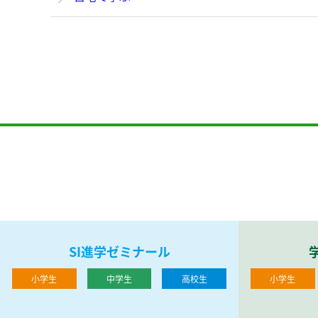
SI進学ゼミナール
小学生
中学生
高校生
小学生