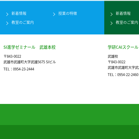
新着情報
授業の特徴
新着情報
教室のご案内
教室のご案内
SI進学ゼミナール 武雄本校
学研CAIスクール
〒843-0022
武雄校
武雄市武雄町大字武雄5675 SIビル
〒843-0022
武雄市武雄町大字武雄
TEL：0954-23-2444
TEL：0954-22-2460