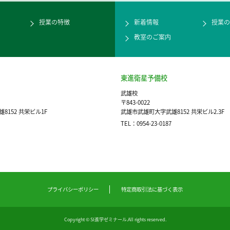
授業の特徴
新着情報
授業の
教室のご案内
東進衛星予備校
武雄校
〒843-0022
8152 共栄ビル1F
武雄市武雄町大字武雄8152 共栄ビル2.3F
TEL：0954-23-0187
プライバシーポリシー
特定商取引法に基づく表示
Copyright © SI進学ゼミナール.All rights reserved.