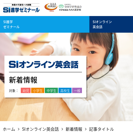
SI進学
SIオンライン
ゼミナール
英会話
新着情報
幼児
小学生
中学生
高校生
一般
ホーム
SIオンライン英会話
新着情報
記事タイトル