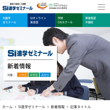
SI進学
SIオンライン
学研
東進衛星
ゼミナール
英会話
CAIスクール
予備校
新着情報
小学生
中学生
高校生
ホーム
SI進学ゼミナール
新着情報
記事タイトル